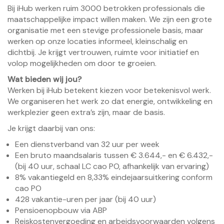
Bij iHub werken ruim 3000 betrokken professionals die
maatschappelijke impact willen maken. We zijn een grote
organisatie met een stevige professionele basis, maar
werken op onze locaties informeel, kleinschalig en
dichtbij. Je krijgt vertrouwen, ruimte voor initiatief en
volop mogelijkheden om door te groeien.
Wat bieden wij jou?
Werken bij iHub betekent kiezen voor betekenisvol werk.
We organiseren het werk zo dat energie, ontwikkeling en
werkplezier geen extra’s zijn, maar de basis.
Je krijgt daarbij van ons:
Een dienstverband van 32 uur per week
Een bruto maandsalaris tussen € 3.644,- en € 6.432,-
(bij 40 uur, schaal LC cao PO, afhankelijk van ervaring)
8% vakantiegeld en 8,33% eindejaarsuitkering conform
cao PO
428 vakantie-uren per jaar (bij 40 uur)
Pensioenopbouw via ABP
Reiskostenvergoeding en arbeidsvoorwaarden volgens