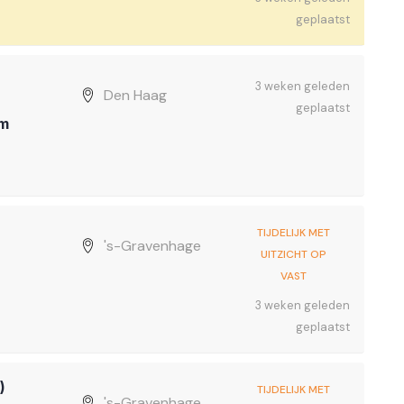
geplaatst
3 weken geleden
Den Haag
geplaatst
om
TIJDELIJK MET
's-Gravenhage
UITZICHT OP
VAST
3 weken geleden
geplaatst
)
TIJDELIJK MET
's-Gravenhage