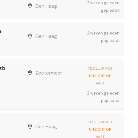
2 weken geleden
Den Haag
geplaatst
w
2 weken geleden
Den Haag
geplaatst
ads
TIJDELIJK MET
Zoetermeer
UITZICHT OP
VAST
2 weken geleden
geplaatst
TIJDELIJK MET
Den Haag
UITZICHT OP
VAST