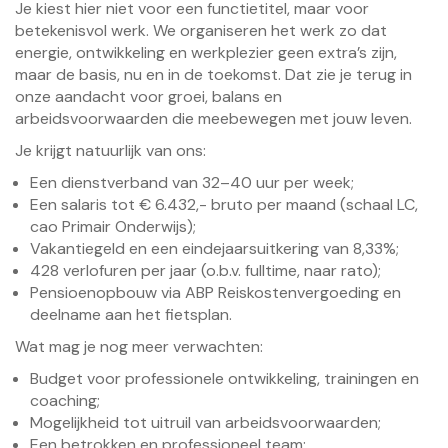
Je kiest hier niet voor een functietitel, maar voor
betekenisvol werk. We organiseren het werk zo dat
energie, ontwikkeling en werkplezier geen extra’s zijn,
maar de basis, nu en in de toekomst. Dat zie je terug in
onze aandacht voor groei, balans en
arbeidsvoorwaarden die meebewegen met jouw leven.
Je krijgt natuurlijk van ons:
Een dienstverband van 32–40 uur per week;
Een salaris tot € 6.432,- bruto per maand (schaal LC,
cao Primair Onderwijs);
Vakantiegeld en een eindejaarsuitkering van 8,33%;
428 verlofuren per jaar (o.b.v. fulltime, naar rato);
Pensioenopbouw via ABP Reiskostenvergoeding en
deelname aan het fietsplan.
Wat mag je nog meer verwachten:
Budget voor professionele ontwikkeling, trainingen en
coaching;
Mogelijkheid tot uitruil van arbeidsvoorwaarden;
Een betrokken en professioneel team;