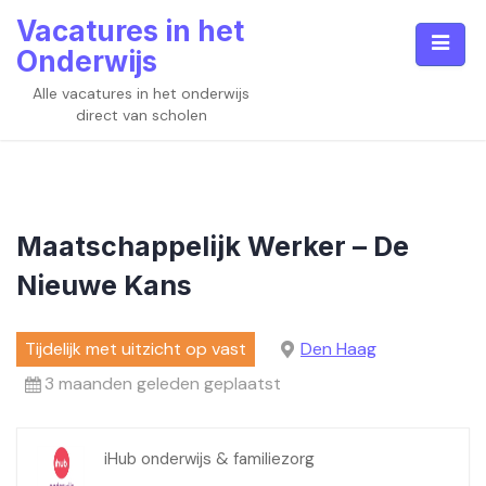
Skip
Vacatures in het
to
Onderwijs
content
Alle vacatures in het onderwijs
direct van scholen
Maatschappelijk Werker – De
Nieuwe Kans
Tijdelijk met uitzicht op vast
Den Haag
3 maanden geleden geplaatst
iHub onderwijs & familiezorg