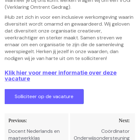
Wanneer je bij ons komt werken vragen wij om een VOG
(Verklaring Omtrent Gedrag).
iHub zet zich in voor een inclusieve werkomgeving waarin
diversiteit wordt omarmd en gewaardeerd. Wij geloven
dat diversiteit onze organisatie creatiever,
veerkrachtiger en sterker maakt. Samen streven we
ernaar om een organisatie te zijn die de samenleving
weerspiegelt. Herken jij jezelf in onze waarden, dan
nodigen wij je van harte uit om te solliciteren!
Klik hier voor meer informatie over deze
vacature
Bericht
Previous:
Next:
navigatie
Docent Nederlands en
Coördinator
maatwerkklas
Onderwijsondersteuning